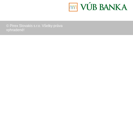
© Pirex Slovakis s.r.o. Všetky práva
vyhradené!