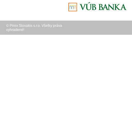
© Pirex Slovakis s.r.o. Všetky práva
vyhradené!