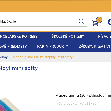
0
NCELÁRSKE POTREBY
ŠKOLSKÉ POTREBY
PÍSACI
OVÉ PREDMETY
PÁRTY PRODUKTY
ZÁĽUBY, KREATIVI
|
Gumy
Maped guma (36 ks/display) mini softy
ay) mini softy
Maped guma (36 ks/display) min
Kód produktu: MA511780