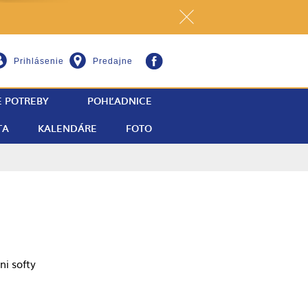
Prihlásenie
Predajne
E POTREBY
POHĽADNICE
TA
KALENDÁRE
FOTO
i softy