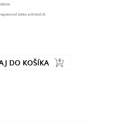
otenie
gistrovať alebo prihlásiť.
itt.
AJ DO KOŠÍKA