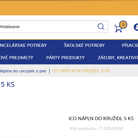
0
NCELÁRSKE POTREBY
ŠKOLSKÉ POTREBY
PÍSACI
OVÉ PREDMETY
PÁRTY PRODUKTY
ZÁĽUBY, KREATIVI
|
Náplne do ceruziek a pier
ICO NÁPLN DO KRUŽIDL 5 KS
5 KS
ICO NÁPLN DO KRUŽIDL 5 KS
Kód produktu: 7110026000