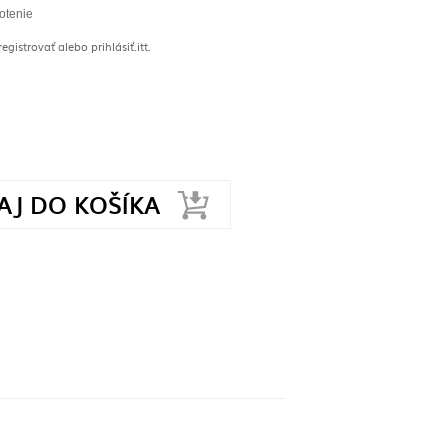
otenie
gistrovať alebo prihlásiť.
itt.
AJ DO KOŠÍKA