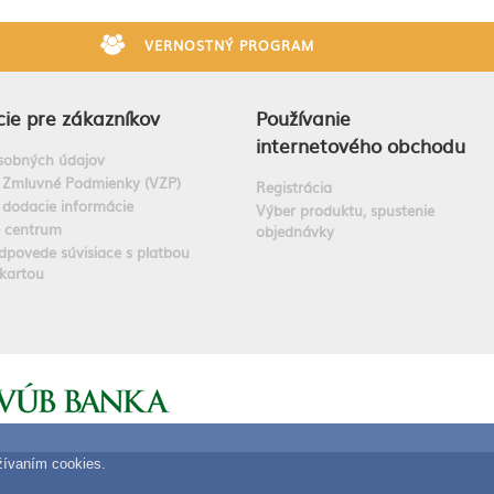
VERNOSTNÝ PROGRAM
ie pre zákazníkov
Používanie
internetového obchodu
sobných údajov
 Zmluvné Podmienky (VZP)
Registrácia
 dodacie informácie
Výber produktu, spustenie
e centrum
objednávky
dpovede súvisiace s platbou
kartou
užívaním cookies.