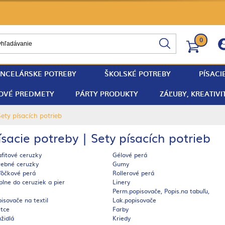
0
NCELÁRSKE POTREBY
ŠKOLSKÉ POTREBY
PÍSACI
OVÉ PREDMETY
PÁRTY PRODUKTY
ZÁĽUBY, KREATIVI
Sety písacích potrieb
ísacie potreby | Sety písacích potrieb
fitové ceruzky
Gélové perá
rebné ceruzky
Gumy
ľôčkové perá
Rollerové perá
lne do ceruziek a pier
Linery
Perm.popisovače, Popis.na tabuľu,
isovače na textil
Lak.popisovače
etce
Farby
židlá
Kriedy