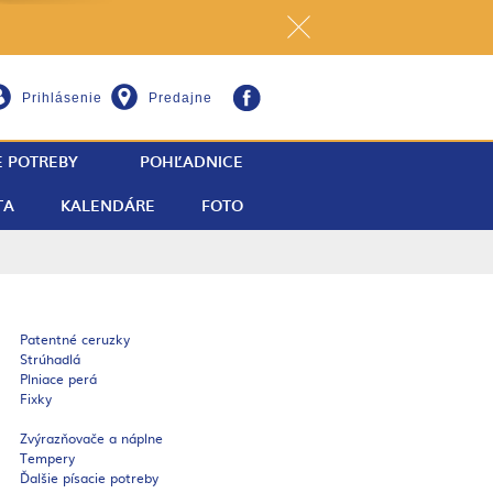
Prihlásenie
Predajne
E POTREBY
POHĽADNICE
TA
KALENDÁRE
FOTO
Patentné ceruzky
Strúhadlá
Plniace perá
Fixky
Zvýrazňovače a náplne
Tempery
Ďalšie písacie potreby