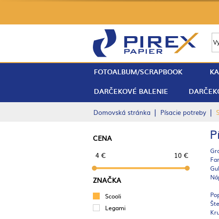
FOTOALBUM/SCRAPBOOK
KA
DARČEKOVÉ BALENIE
DARČEK
|
|
Domovská stránka
Písacie potreby
P
CENA
Gra
4 €
10 €
Fa
Gu
Náp
ZNAČKA
Pop
Scooli
Št
Legami
Kru