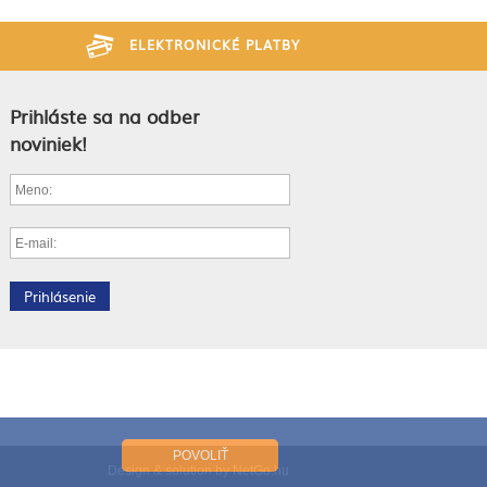
ELEKTRONICKÉ PLATBY
Prihláste sa na odber
noviniek!
POVOLIŤ
Design & solution by NetGo.hu