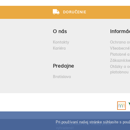
DORUČENIE
O nás
Informác
Kontakty
Ochrana o
Kariéra
Všeobecné
Platobné a
Zákazníck
Predajne
Otázky a o
platobnou 
Bratislava
Pri používaní našej stránke súhlasíte s po
© Pirex Slovakis s.r.o. Všetky práva
vyhradené!