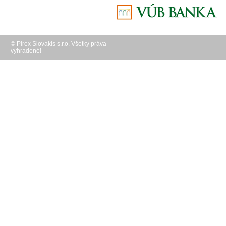
© Pirex Slovakis s.r.o. Všetky práva
vyhradené!