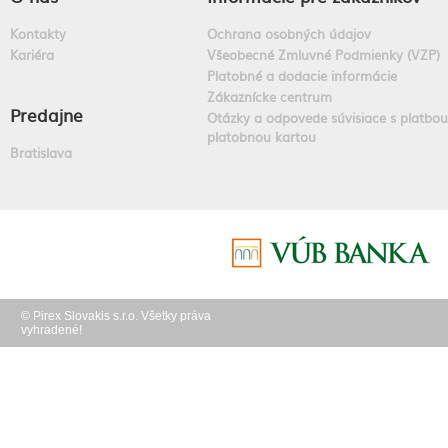
Kontakty
Ochrana osobných údajov
Kariéra
Všeobecné Zmluvné Podmienky (VZP)
Platobné a dodacie informácie
Zákaznícke centrum
Predajne
Otázky a odpovede súvisiace s platbou
platobnou kartou
Bratislava
© Pirex Slovakis s.r.o. Všetky práva
vyhradené!