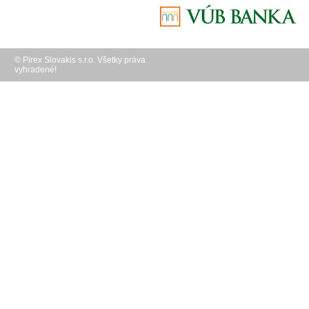
© Pirex Slovakis s.r.o. Všetky práva
vyhradené!