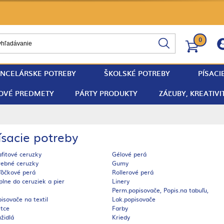
0
NCELÁRSKE POTREBY
ŠKOLSKÉ POTREBY
PÍSACI
OVÉ PREDMETY
PÁRTY PRODUKTY
ZÁĽUBY, KREATIVI
ísacie potreby
fitové ceruzky
Gélové perá
rebné ceruzky
Gumy
ľôčkové perá
Rollerové perá
lne do ceruziek a pier
Linery
Perm.popisovače, Popis.na tabuľu,
isovače na textil
Lak.popisovače
etce
Farby
židlá
Kriedy