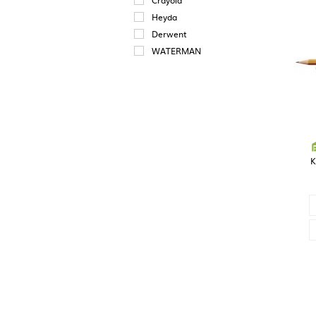
Crayola
Heyda
Derwent
WATERMAN
K