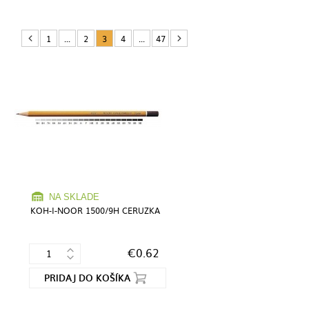
1
...
2
3
4
...
47
NA SKLADE
KOH-I-NOOR 1500/9H CERUZKA
€0.62
PRIDAJ DO KOŠÍKA