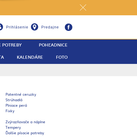
Prihlásenie
Predajne
E POTREBY
POHĽADNICE
TA
KALENDÁRE
FOTO
Patentné ceruzky
Strúhadlá
Plniace perá
Fixky
Zvýrazňovače a náplne
Tempery
Ďalšie písacie potreby