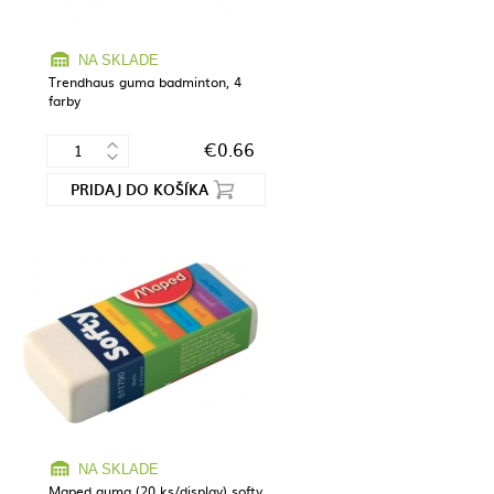
NA SKLADE
Trendhaus guma badminton, 4
farby
€0.66
PRIDAJ DO KOŠÍKA
NA SKLADE
Maped guma (20 ks/display) softy