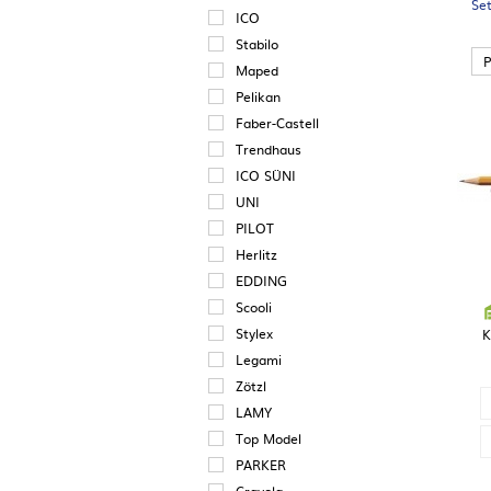
Set
ICO
Stabilo
P
Maped
Pelikan
Faber-Castell
Trendhaus
ICO SÜNI
UNI
PILOT
Herlitz
EDDING
Scooli
Stylex
K
Legami
Zötzl
LAMY
Top Model
PARKER