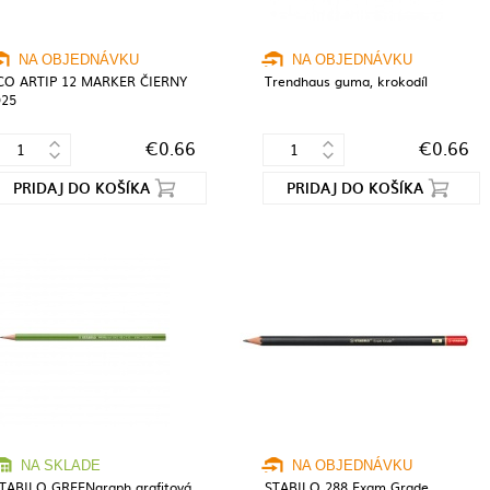
NA OBJEDNÁVKU
NA OBJEDNÁVKU
CO ARTIP 12 MARKER ČIERNY
Trendhaus guma, krokodíl
25
€0.66
€0.66
PRIDAJ DO KOŠÍKA
PRIDAJ DO KOŠÍKA
NA SKLADE
NA OBJEDNÁVKU
TABILO GREENgraph grafitová
STABILO 288 Exam Grade