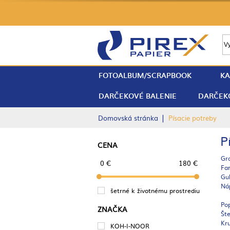
FOTOALBUM/SCRAPBOOK
KA
DARČEKOVÉ BALENIE
DARČEK
|
Domovská stránka
Písacie potreby
P
CENA
Gra
0 €
180 €
Fa
Gu
Náp
šetrné k životnému prostrediu
Pop
ZNAČKA
Št
Kru
KOH-I-NOOR