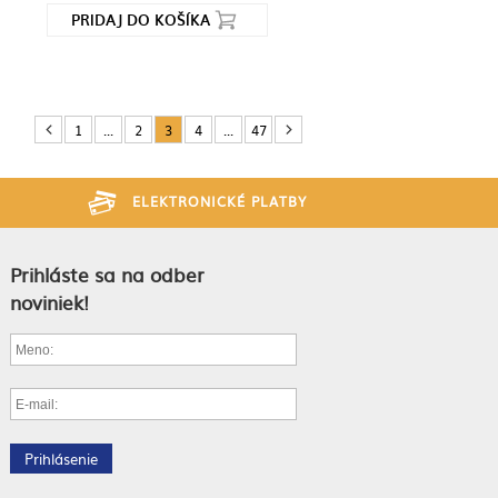
PRIDAJ DO KOŠÍKA
1
...
2
3
4
...
47
ELEKTRONICKÉ PLATBY
Prihláste sa na odber
noviniek!