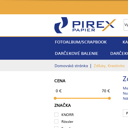
FOTOALBUM/SCRAPBOOK
KA
DARČEKOVÉ BALENIE
DARČEK
|
Domovská stránka
Záľuby, Kreativita
Z
CENA
Mat
0 €
70 €
No
Ná
ZNAČKA
P
KNORR
Rössler