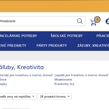
0
NCELÁRSKE POTREBY
ŠKOLSKÉ POTREBY
PÍSACI
OVÉ PREDMETY
PÁRTY PRODUKTY
ZÁĽUBY, KREATIVI
áľuby, Kreativita
eriály pre kreatívnu a tvorivú činnosť
Lepidlá pre kreatívnu a tvorivú činnosť
žnice
Modelovanie
lepky
Kreativita, hry
odľa ceny od najnižšej
18 produkt/strana