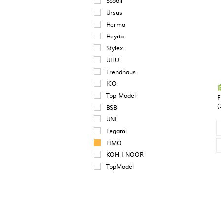
Scooli
Ursus
Herma
Heyda
Stylex
UHU
Trendhaus
ICO
Top Model
F
(
BSB
UNI
Legami
FIMO
KOH-I-NOOR
TopModel